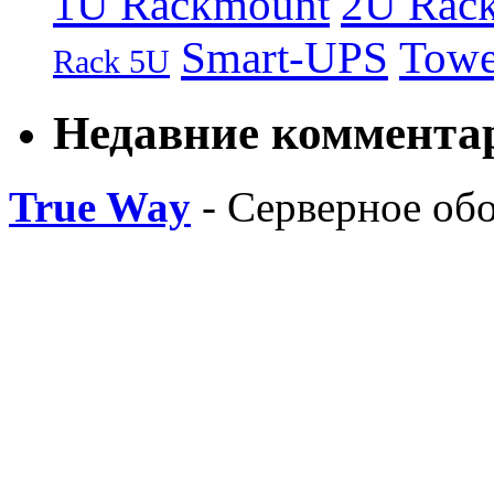
1U Rackmount
2U Rac
Smart-UPS
Towe
Rack 5U
Недавние коммента
True Way
- Серверное об