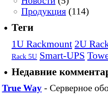
Новости
(5)
Продукция
(114)
Теги
1U Rackmount
2U Rac
Smart-UPS
Towe
Rack 5U
Недавние коммента
True Way
- Серверное об