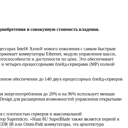
риобретения и совокупную стоимость владения.
цессорах Intel® Xeon® нового поколения с самым быстрым
ерживает коммутаторы Ethernet, модули управления шасси,
тоспособности и доступности по цене. Это обеспечивает
 и четырех-процессорными блейд-серверами (MP) полной
енном обеспечении до 140 двух-процессорных блейд-серверов
я энергопотребления до 20% и на 96% использует меньше
le Design для расширения возможностей управления открытыми
я с плотностью серверов и максимальной
ор Supermicro. «Наш 8U SuperBlade также является первой и
DR IB или Omni-Path коммутаторы, эта архитектура