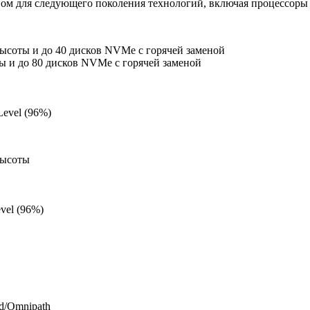
ом для следующего поколения технологий, включая процессоры I
высоты и до 40 дисков NVMe с горячей заменой
ы и до 80 дисков NVMe с горячей заменой
evel (96%)
высоты
vel (96%)
nd/Omnipath