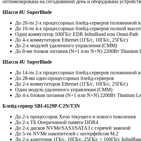
оптимизирована на сегодняшний день и оборудована устройств
Шасси 8U SuperBlade
До 20-ти 2-х процессорных блейд-серверов половинной 
До 10-ти 4-х процессорных блейд-серверов полной высот
Один коммутатор 100ГБ/с EDR InfiniBand или Omni-Path
До 4-х коммутаторов Ethernet (1ГБ/с, 10ГБ/с, 25ГБ/с)
До 2-х модулей удаленного управления (CMM)
До 8-ми блоков питания (N+1 или N+N) 2200Вт Titanium L
Шасси 4U SuperBlade
До 14-ти 2-х процессорных блейд-серверов половинной 
До 28-ми одно-процессорных блейд-серверов
До 2-х коммутаторов Ethernet (1ГБ/с, 10ГБ/с, 25ГБ/с)
Один модуль удаленного управления (CMM)
До 4-х блоков питания (N+1 или N+N) 2200Вт Titanium Le
Блейд-сервер SBI-4129P-C2N/T3N
До 2-х процессоров Xeon текущего и нового поколения
До 2-х ТБ Оперативной памяти DDR4
До 2-х дисков NVMe/SAS3/SATA3 с горячей заменой
До 5-ти NVMe накопителей с интерфейсом M.2
До 2-х адаптеров 1ГБ/с, 10ГБ/с, 25ГБ/с + 100ГБ/с InfiniBa