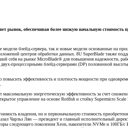
ет рынок, обеспечивая более низкую начальную стоимость п
 модели блейд-сервера, так и новые модели основанные на про
риложений центров обработки данных. 8U SuperBlade также подд
ший себя на рынке MicroBlade® для повышения надежности, рабо
 двух-процессорными блейд-серверами (DP) половинной высоты
но повысить эффективность и плотность мощности при одноврем
.
т максимальную энергетическую эффективность за счет снижени
открытое управление на основе Redfish и стойку Supermicro Sca
оимость владения, но и первоначальную стоимость приобретени
сказал Чарльз Лян — президент и главный исполнительный директ
соры следующего поколения Xeon, накопители NVMe и 100ГБ/с E