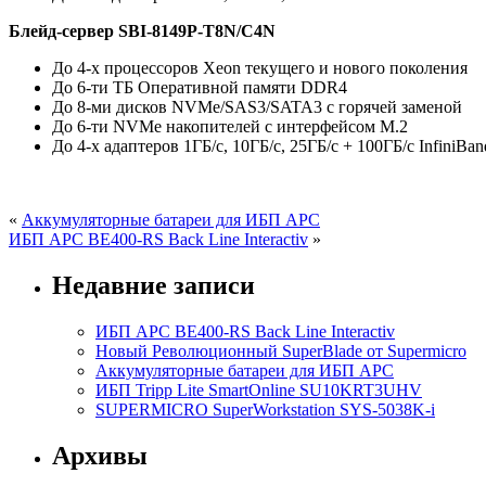
Блейд-сервер SBI-8149P-T8N/C4N
До 4-х процессоров Xeon текущего и нового поколения
До 6-ти ТБ Оперативной памяти DDR4
До 8-ми дисков NVMe/SAS3/SATA3 с горячей заменой
До 6-ти NVMe накопителей с интерфейсом M.2
До 4-х адаптеров 1ГБ/с, 10ГБ/с, 25ГБ/с + 100ГБ/с InfiniBa
«
Аккумуляторные батареи для ИБП APC
ИБП APC BE400-RS Back Line Interactiv
»
Недавние записи
ИБП APC BE400-RS Back Line Interactiv
Новый Революционный SuperBlade от Supermicro
Аккумуляторные батареи для ИБП APC
ИБП Tripp Lite SmartOnline SU10KRT3UHV
SUPERMICRO SuperWorkstation SYS-5038K-i
Архивы