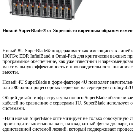
Новый SuperBlade® от Supermicro коренным образом изменя
Новый 8U SuperBlade® поддерживает как имеющиеся в линейке
100ГБ/с EDR InfiniBand и Omni-Path для критически важных п
программное обеспечение, как уже известный и зарекомендова
максимальную эффективность и производительность питания с
высоты.
Новый 4U SuperBlade в форм-факторе 4U позволяет значитель
или 280 одно-процессорных серверов на серверную стойку 42U
Общий дизайн инфраструктуры нового SuperBlade обеспечивае
кабелей по сравнению с серверами 1U. SuperBlade использует 
системами.
«Наш новый SuperBlade оптимизирует не только совокупную ст
производительностью на ватт, на квадратный фут за доллар», 
единственной системой лезвий, который поддерживает процес