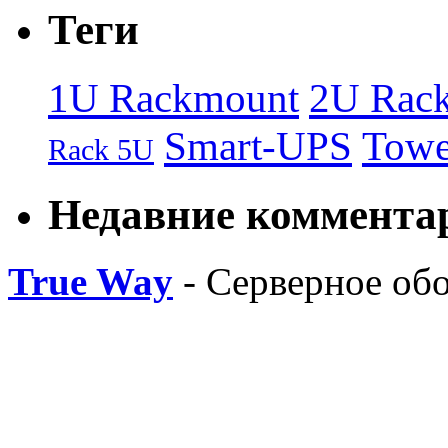
Теги
1U Rackmount
2U Rac
Smart-UPS
Towe
Rack 5U
Недавние коммента
True Way
- Серверное об