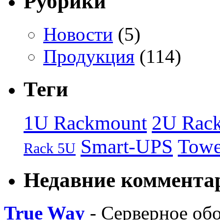
Рубрики
Новости
(5)
Продукция
(114)
Теги
1U Rackmount
2U Rac
Smart-UPS
Towe
Rack 5U
Недавние коммента
True Way
- Серверное об