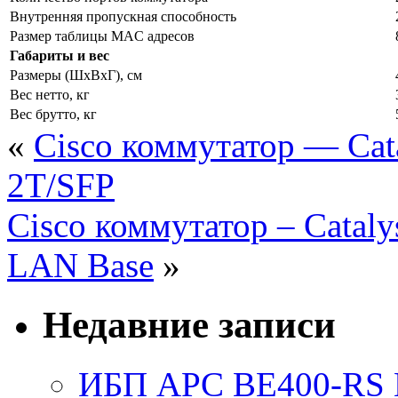
Внутренняя пропускная способность
Размер таблицы MAC адресов
Габариты и вес
Размеры (ШxВxГ), см
Вес нетто, кг
Вес брутто, кг
«
Cisco коммутатор — Cata
2T/SFP
Cisco коммутатор – Cataly
LAN Base
»
Недавние записи
ИБП APC BE400-RS Ba