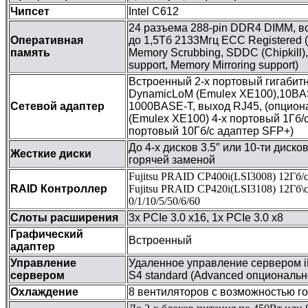
Чипсет
Intel C612
24 разъема 288-pin DDR4 DIMM, в
Оперативная
до 1,5Тб 2133Мгц ECC Registered
память
Memory Scrubbing, SDDC (Chipkill)
support, Memory Mirroring support)
Встроенный 2-х портовый гигабит
DynamicLoM (Emulex XE100),10BA
Сетевой адаптер
1000BASE-T, выход RJ45, (опцио
(Emulex XE100) 4-х портовый 1Гб/с
портовый 10Гб/с адаптер SFP+)
До 4-х дисков 3.5″ или 10-ти диско
Жесткие диски
горячей заменой
Fujitsu PRAID CP400i(LSI3008) 12Гб/с
RAID Контроллер
Fujitsu PRAID CP420i(LSI3108) 12Гб\
0/1/10/5/50/6/60
Слоты расширения
3х PCIe 3.0 x16, 1х PCIe 3.0 x8
Графический
Встроенный
адаптер
Управление
Удаленное управление сервером
сервером
S4 standard (Advanced опционально
Охлаждение
8 вентиляторов c возможностью г