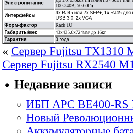
До 2-х блоков питания по 450Вт или 8
Электропитание
100-240В, 50-60Гц
4х RJ45 или 2х SFP+, 1x RJ45 для 
Интерфейсы
USB 3.0, 2х VGA
Форм-фактор
Rack 1U
Габариты/вес
43х435.6х724мм/ до 16кг
Гарантия
3 года
«
Сервер Fujitsu TX1310 
Сервер Fujitsu RX2540 M
Недавние записи
ИБП APC BE400-RS Ba
Новый Революционный
Аккумуляторные бат