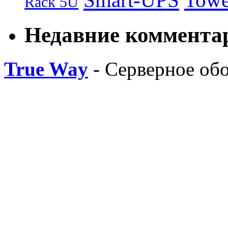
Smart-UPS
Towe
Rack 5U
Недавние коммента
True Way
- Серверное об