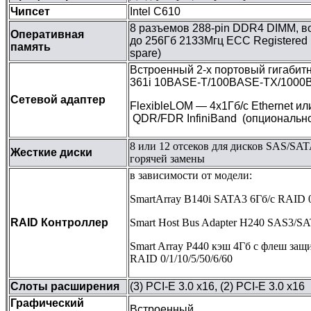
Чипсет
Intel C610
8 разъемов 288-pin DDR4 DIMM, в
Оперативная
до 256Гб 2133Мгц ECC Registered 
память
spare)
Встроенный 2-х портовый гигабит
361i 10BASE-T/100BASE-TX/1000B
Сетевой адаптер
FlexibleLOM — 4х1Гб/с Ethernet ил
QDR/FDR InfiniBand (опциональн
8 или 12 отсеков для дисков SAS/SA
Жесткие диски
горячей замены
в зависимости от модели:
SmartArray B140i SATA3 6Гб/с RAID 0
RAID Контроллер
Smart Host Bus Adapter H240 SAS3/S
Smart Array P440 кэш 4Гб с флеш за
RAID 0/1/10/5/50/6/60
Слоты расширения
(3) PCI-E 3.0 x16, (2) PCI-E 3.0 x16
Графический
Встроенный