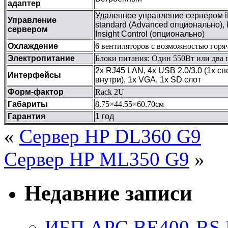
адаптер
Удаленное управление сервером
Управление
standard (Advanced опционально), In
сервером
Insight Control (опционально)
Охлаждение
6 вентиляторов с возможностью горя
Электропитание
Блоки питания: Один 550Вт или два п
2х RJ45 LAN, 4х USB 2.0/3.0 (1х сп
Интерфейсы
внутри), 1х VGA, 1х SD слот
Форм-фактор
Rack 2U
Габариты
8.75×44.55×60.70см
Гарантия
1 год
«
Сервер HP DL360 G9
Сервер HP ML350 G9
»
Недавние записи
ИБП APC BE400-RS Ba