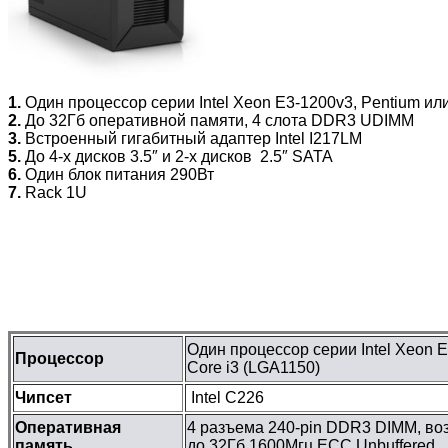
1.
Один процессор серии Intel Xeon E3-1200v3, Pentium или
2.
До 32Гб оперативной памяти, 4 слота DDR3 UDIMM
3.
Встроенный гигабитный адаптер Intel I217LM
5.
До 4-х дисков 3.5″ и 2-х дисков 2.5″ SATA
6.
Один блок питания 290Вт
7.
Rack 1U
Один процессор серии Intel Xeon E
Процессор
Core i3 (LGA1150)
Чипсет
Intel C226
Оперативная
4 разъема 240-pin DDR3 DIMM, во
память
до 32Гб 1600Мгц ECC Unbuffered