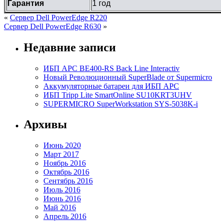
Гарантия
1 год
«
Сервер Dell PowerEdge R220
Сервер Dell PowerEdge R630
»
Недавние записи
ИБП APC BE400-RS Back Line Interactiv
Новый Революционный SuperBlade от Supermicro
Аккумуляторные батареи для ИБП APC
ИБП Tripp Lite SmartOnline SU10KRT3UHV
SUPERMICRO SuperWorkstation SYS-5038K-i
Архивы
Июнь 2020
Март 2017
Ноябрь 2016
Октябрь 2016
Сентябрь 2016
Июль 2016
Июнь 2016
Май 2016
Апрель 2016