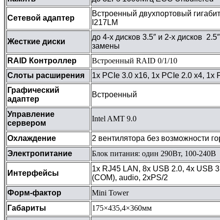
Встроенный двухпортовый гигабитн
Сетевой адаптер
I217LM
до 4-х дисков 3.5″ и 2-х дисков 2.
Жесткие диски
замены
RAID Контроллер
Встроенный RAID 0/1/10
Слоты расширения
1х PCIe 3.0 x16, 1х PCIe 2.0 x4, 1х 
Графический
Встроенный
адаптер
Управление
Intel AMT 9.0
сервером
Охлаждение
2 вентилятора без возможности г
Электропитание
Блок питания: один 290Вт, 100-240В
1х RJ45 LAN, 8х USB 2.0, 4х USB 3.
Интерфейсы
(COM), audio, 2xPS/2
Форм-фактор
Mini Tower
Габариты
175×435,4×360мм