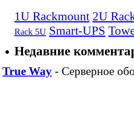
1U Rackmount
2U Rac
Smart-UPS
Towe
Rack 5U
Недавние коммента
True Way
- Серверное об