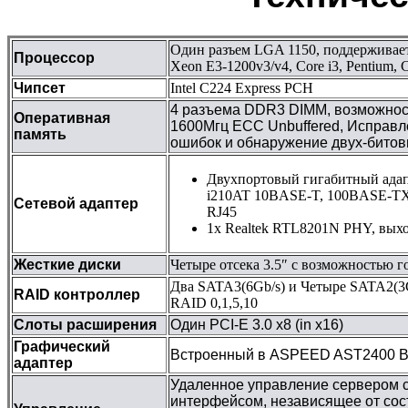
Один разъем LGA 1150, поддерживает
Процессор
Xeon E3-1200v3/v4, Core i3, Pentium, 
Чипсет
Intel C224 Express PCH
4 разъема DDR3 DIMM, возможност
Оперативная
1600Мгц ECC Unbuffered, Исправл
память
ошибок и обнаружение двух-бито
Двухпортовый гигабитный адапте
i210AT 10BASE-T, 100BASE-TX
Сетевой адаптер
RJ45
1x Realtek RTL8201N PHY, выхо
Жесткие диски
Четыре отсека 3.5″ с возможностью г
Два SATA3(6Gb/s) и Четыре SATA2(
RAID контроллер
RAID 0,1,5,10
Слоты расширения
Один PCI-E 3.0 x8 (in x16)
Графический
Встроенный в ASPEED AST2400 
адаптер
Удаленное управление сервером 
интерфейсом, независящее от сос