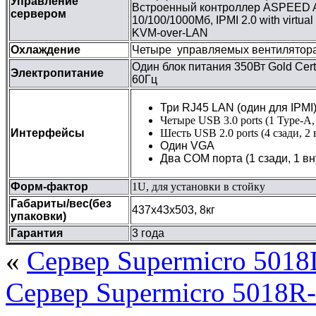
Управление
Встроенный контроллер ASPEED
сервером
10/100/1000Мб, IPMI 2.0 with virtua
KVM-over-LAN
Охлаждение
Четыре управляемых вентилятора
Один блок питания 350Вт Gold Certi
Электропитание
60Гц
Три RJ45 LAN (один для IPMI
Четыре USB 3.0 ports (1 Type-A,
Интерфейсы
Шесть USB 2.0 ports (4 сзади, 2
Один VGA
Два COM порта (1 сзади, 1 вн
Форм-фактор
1U, для установки в стойку
Габариты/вес(без
437x43x503, 8кг
упаковки)
Гарантия
3 года
«
Сервер Supermicro 501
Сервер Supermicro 5018