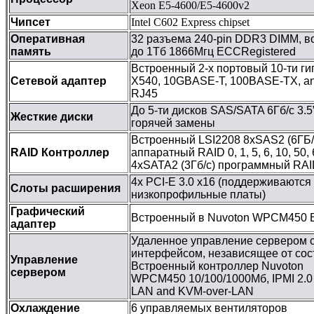
Xeon E5-4600/E5-4600v2
Чипсет
Intel C602 Express chipset
Оперативная
32 разъема 240-pin DDR3 DIMM, в
память
до 1Tб 1866Мгц ECCRegistered
Встроенный 2-х портовый 10-ти гиг
Сетевой адаптер
X540, 10GBASE-T, 100BASE-TX, a
RJ45
До 5-ти дисков SAS/SATA 6Гб/с 3.
Жесткие диски
горячей замены
Встроенный LSI2208 8xSAS2 (6ГБ/
RAID Контроллер
аппаратный RAID 0, 1, 5, 6, 10, 50,
4xSATA2 (3Гб/с) программный RAID 
4x PCI-E 3.0 x16 (поддерживаются
Слоты расширения
низкопрофильные платы)
Графический
Встроенный в Nuvoton WPCM450 
адаптер
Удаленное управление сервером 
интерфейсом, независящее от сос
Управление
Встроенный контроллер Nuvoton
сервером
WPCM450 10/100/1000Мб, IPMI 2.0 wi
LAN and KVM-over-LAN
Охлаждение
6 управляемых вентиляторов