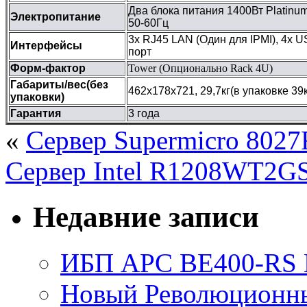
Два блока питания 1400Вт Platinum
Электропитание
50-60Гц
3х RJ45 LAN (Один для IPMI), 4x 
Интерфейсы
порт
Форм-фактор
Tower (Опционально Rack 4U)
Габариты/вес(без
462x178x721, 29,7кг(в упаковке 39к
упаковки)
Гарантия
3 года
«
Сервер Supermicro 802
Сервер Intel R1208WT2G
Недавние записи
ИБП APC BE400-RS Ba
Новый Революционный