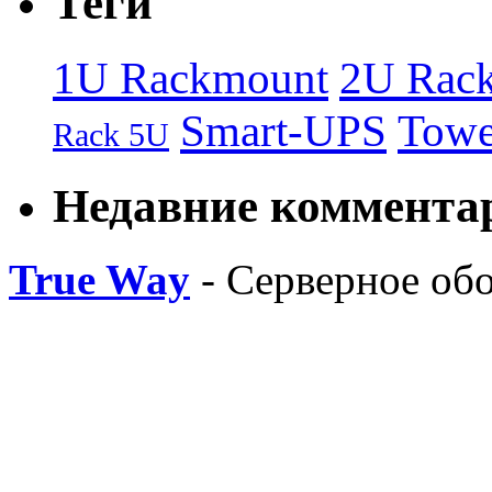
Теги
1U Rackmount
2U Rac
Smart-UPS
Towe
Rack 5U
Недавние коммента
True Way
- Серверное об