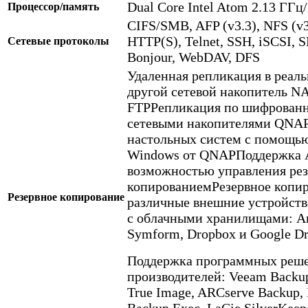
Dual Core Intel Atom 2.13 ГГц/
Процессор/память
CIFS/SMB, AFP (v3.3), NFS (v3
HTTP(S), Telnet, SSH, iSCSI,
Сетевые протоколы
Bonjour, WebDAV, DFS
Удаленная репликация в реал
другой сетевой накопитель N
FTPРепликация по шифрованн
сетевыми накопителями QNAP
настольных систем с помощью 
Windows от QNAPПоддержка A
возможностью управления ре
копированиемРезервное копир
Резервное копирование
различные внешние устройст
с облачными хранилищами: Am
Symform, Dropbox и Google Dr
Поддержка программных реше
производителей: Veeam Backup 
True Image, ARCserve Backup,
Backup Exec, LaCie SilverKeepe