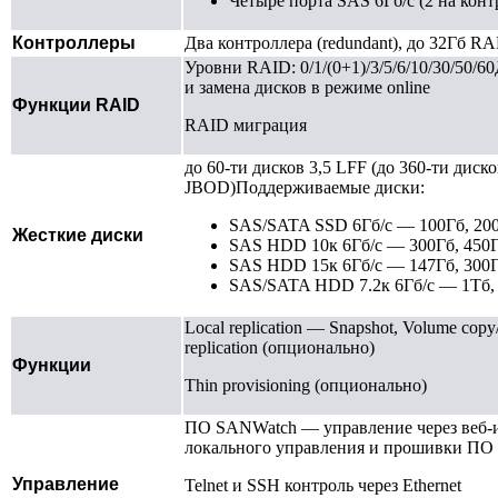
Четыре порта SAS 6Гб/с (2 на конт
Контроллеры
Два контроллера (redundant), до 32Гб R
Уровни RAID: 0/1/(0+1)/3/5/6/10/30/50/
и замена дисков в режиме online
Функции RAID
RAID миграция
до 60-ти дисков 3,5 LFF (до 360-ти диск
JBOD)Поддерживаемые диски:
SAS/SATA SSD 6Гб/с — 100Гб, 200
Жесткие диски
SAS HDD 10к 6Гб/с — 300Гб, 450Гб
SAS HDD 15к 6Гб/с — 147Гб, 300Г
SAS/SATA HDD 7.2к 6Гб/с — 1Тб, 
Local replication — Snapshot, Volume cop
replication (опционально)
Функции
Thin provisioning (опционально)
ПО SANWatch — управление через веб-
локального управления и прошивки П
Управление
Telnet и SSH контроль через Ethernet