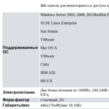
ЖК-панель для мониторинга и доступа 
Windows Server 2003, 2008, 2012RedHat En
SUSE Linux Enterprise
Sun Solaris
VMware
Поддерживаемые
Mac OS X
ОС
VMware
Citrix
IBM AIX
HP-UX
Два блока питания по 1600Вт, 100-240В 
Электропитание
63Гц
Форм-фактор
Стоечный, 2U
Габариты/вес
446x176x882мм/ 18.10Кг