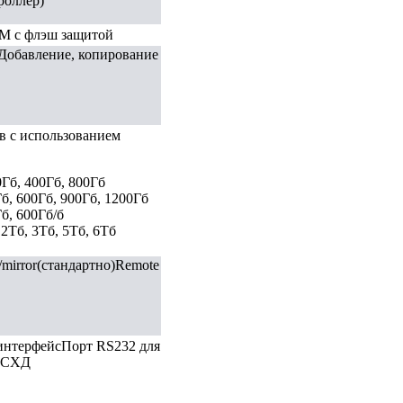
роллер)
AM с флэш защитой
60Добавление, копирование
ов с использованием
Гб, 400Гб, 800Гб
, 600Гб, 900Гб, 1200Гб
б, 600Гб/б
2Тб, 3Тб, 5Тб, 6Тб
y/mirror(стандартно)Remote
интерфейсПорт RS232 для
О СХД