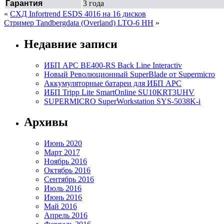
Гарантия
3 года
«
СХД Infortrend ESDS 4016 на 16 дисков
Стример Tandbergdata (Overland) LTO-6 HH
»
Недавние записи
ИБП APC BE400-RS Back Line Interactiv
Новый Революционный SuperBlade от Supermicro
Аккумуляторные батареи для ИБП APC
ИБП Tripp Lite SmartOnline SU10KRT3UHV
SUPERMICRO SuperWorkstation SYS-5038K-i
Архивы
Июнь 2020
Март 2017
Ноябрь 2016
Октябрь 2016
Сентябрь 2016
Июль 2016
Июнь 2016
Май 2016
Апрель 2016