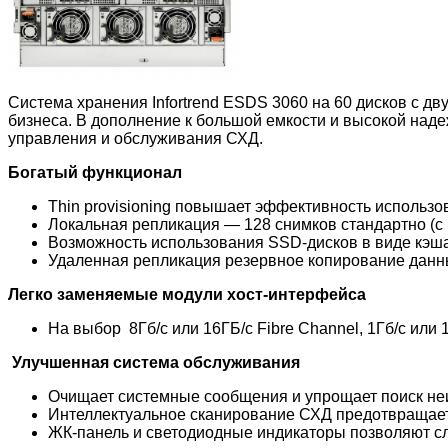
Система хранения Infortrend ESDS 3060 на 60 дисков с д
бизнеса. В дополнение к большой емкости и высокой над
управления и обслуживания СХД.
Богатый функционал
Thin provisioning повышает эффективность использ
Локальная репликация — 128 снимков стандартно (с
Возможность использования SSD-дисков в виде кэша
Удаленная репликация резервное копирование данн
Легко заменяемые модули хост-интерфейса
На выбор 8Гб/с или 16ГБ/с Fibre Channel, 1Гб/с или 
Улучшенная система обслуживания
Очищает системные сообщения и упрощает поиск не
Интеллектуальное сканирование СХД предотвращае
ЖК-панель и светодиодные индикаторы позволяют с