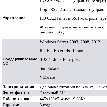
ПО SANWatch — управление через 
Порт RS232 для локального управл
ПО СХДTelnet и SSH контроль через
Управление
ЖК-панель для мониторинга и дост
опциям СХД
Windows Server 2003, 2008, 2012
RedHat Enterprise Linux
Поддерживаемые
SUSE Linux Enterprise
ОС
Sun Solaris
VMware
Два блока питания по 530Вт, 115-2
Электропитание
Стоечный 3U
Форм-фактор
445x130x514мм/ 19.66Кг
Габариты/вес
3 года
Гарантия