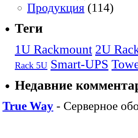
Продукция
(114)
Теги
1U Rackmount
2U Rac
Smart-UPS
Towe
Rack 5U
Недавние коммента
True Way
- Серверное об