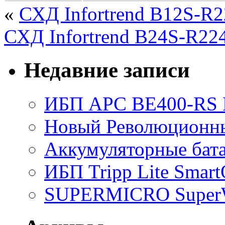
«
СХД Infortrend B12S-R
СХД Infortrend B24S-R22
Недавние записи
ИБП APC BE400-RS Ba
Новый Революционный
Аккумуляторные бат
ИБП Tripp Lite Sma
SUPERMICRO SuperWo