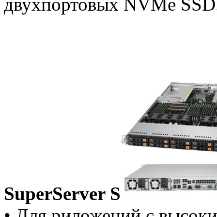
двухпортовых NVMe SSD
SuperServer S
• Для риложений с высоки