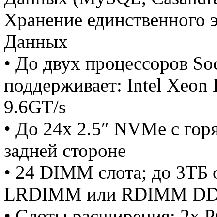
Хранение единственного 
Данных
• До двух процессоров So
поддерживает: Intel Xeon 
9.6GT/s
• До 24x 2.5″ NVMe с гор
задней стороне
• 24 DIMM слота; до 3ТБ
LRDIMM или RDIMM DD
• Слоты расширения: 2x PC