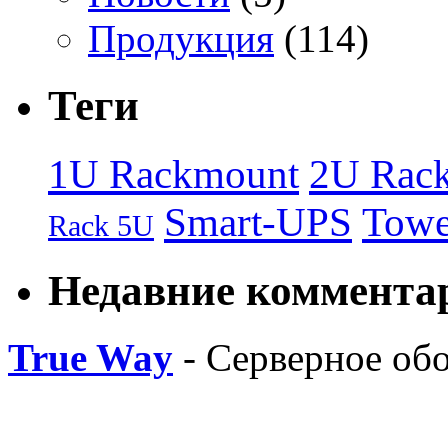
Продукция
(114)
Теги
1U Rackmount
2U Rac
Smart-UPS
Towe
Rack 5U
Недавние коммента
True Way
- Серверное об