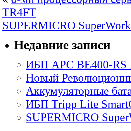
TR4FT
SUPERMICRO SuperWorkst
Недавние записи
ИБП APC BE400-RS Ba
Новый Революционный
Аккумуляторные бат
ИБП Tripp Lite Sma
SUPERMICRO SuperWo