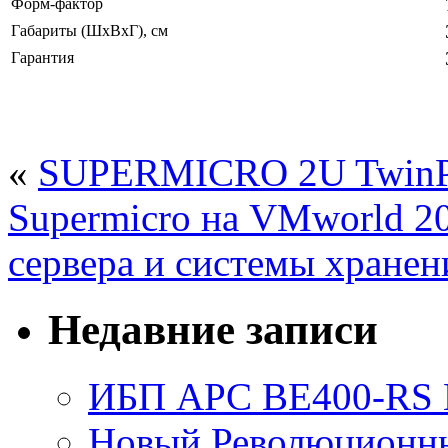
Форм-фактор
Габариты (ШxВxГ), см
Гарантия
«
SUPERMICRO 2U TwinP
Supermicro на VMworld 20
сервера и системы хране
Недавние записи
ИБП APC BE400-RS Ba
Новый Революционный