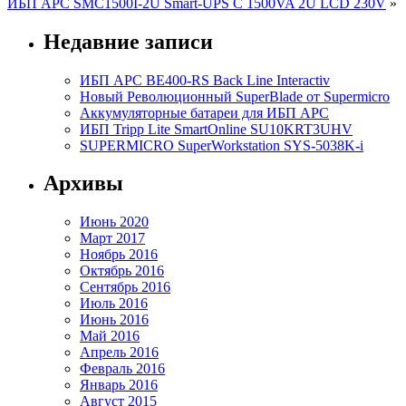
ИБП АРС SMC1500I-2U Smart-UPS C 1500VA 2U LCD 230V
»
Недавние записи
ИБП APC BE400-RS Back Line Interactiv
Новый Революционный SuperBlade от Supermicro
Аккумуляторные батареи для ИБП APC
ИБП Tripp Lite SmartOnline SU10KRT3UHV
SUPERMICRO SuperWorkstation SYS-5038K-i
Архивы
Июнь 2020
Март 2017
Ноябрь 2016
Октябрь 2016
Сентябрь 2016
Июль 2016
Июнь 2016
Май 2016
Апрель 2016
Февраль 2016
Январь 2016
Август 2015