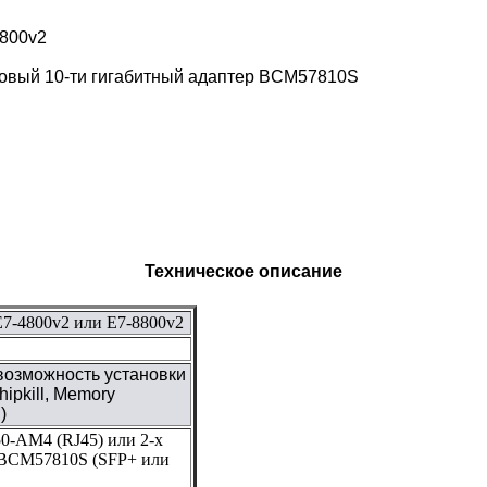
8800v2
ртовый 10-ти гигабитный адаптер BCM57810S
Техническое описание
 E7-4800v2 или E7-8800v2
возможность установки
ipkill, Memory
)
50-AM4 (RJ45) или 2-х
 BCM57810S (SFP+ или