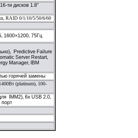
16-ти дисков 1.8″
, RAID 0/1/10/5/50/6/60
, 1600×1200, 75Гц
но), Predictive Failure
tomatic Server Restart,
ergy Manager, IBM
тью горячей замены
400Вт (platinum), 100-
ля IMM2), 6х USB 2.0,
) порт