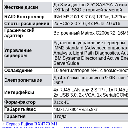
До 8-ми дисков 2.5″ SAS/SATA или 
Жесткие диски
eXFlash SSD с горячей заменой
RAID Контроллер
IBM M5210(LSI3108) 12Гб\с, 1-2Гб кэш
Слоты расширения
2х PCIe 2.0 x16, 4х PCIe 2.0 x16
Графический
Встроенный Matrox G200eR2, 16Мб
адаптер
Удаленное управление сервером
IMM2 standard (Advanced опциональ
Управление
Analysis, Light Path Diagnostics, Au
сервером
IBM Systems Director and Active En
ServerGuide
Охлаждение
10 вентиляторов N+1 c возможнос
До 4-х блоков питания по 900Вт или 1
Электропитание
250В
4х RJ45 LAN или 2 SFP+, 1x RJ45 д
Интерфейсы
2х USB 3.0, 2х VGA, 1x Serial(COM
Форм-фактор
Rack 4U
Габариты/вес
482х173х804мм/35.9кг
Гарантия
3 года
«
Сервер Fujitsu RX4770 M1