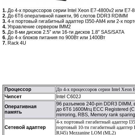
1.
До 4-х процессоров серии Intel Xeon E7-4800v2 или E7-
2.
До 6Тб оперативной памяти, 96 слотов DDR3 RDIMM
3.
4-х портовый гигабитный адаптер I350-AM4 или 2-х по
4.
Управление сервером IMM2
5.
До 8-ми дисков 2.5″ или 16-ти дисков 1.8″ SAS/SATA
6.
До 4-х блоков питания по 900Вт или 1400Вт
7.
Rack 4U
Процессор
До 4-х процессоров серии Intel Xeon
Чипсет
Intel C602J
96 разъемов 240-pin DDR3 DIMM, 
Оперативная
до 6Тб 1600Мгц ECC Registered (Ch
память
mirroring, RBS, Memory rank sparing
4-х портовый гигабитный адаптер I3
Сетевой адаптер
портовый 10-ти гигабитный адаптер
RJ45) Mezzanine LOM (ML2)