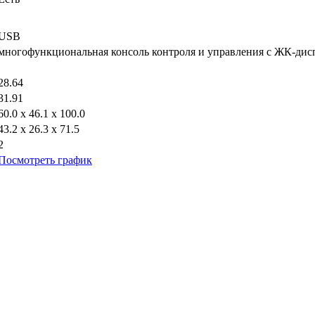
USB
многофункциональная консоль контроля и управления с ЖК-дис
28.64
31.91
60.0 х 46.1 х 100.0
43.2 х 26.3 х 71.5
2
Посмотреть график