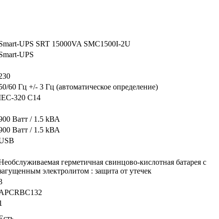
Smart-UPS SRT 15000VA SMC1500I-2U
Smart-UPS
230
50/60 Гц +/- 3 Гц (автоматическое определение)
IEC-320 C14
900 Ватт / 1.5 kВА
900 Ватт / 1.5 kВА
USB
Необслуживаемая герметичная свинцово-кислотная батарея с
загущенным электролитом : защита от утечек
3
APCRBC132
1
Есть