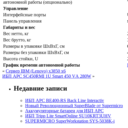
автономной работы (опционально)
Управление
Интерфейсные порты
Панель управления
Габариты и вес
Вес нетто, кг
Вес брутто, кг
Размеры в упаковке ШxВxГ, см
Размеры без упаковки ШxВxГ, см
Высота стойки, U
График времени автономной работы
«
Сервер IBM (Lenovo) x3850 x6
ИБП APC SC450RMI 1U Smart 450 VА 280W
»
Недавние записи
ИБП APC BE400-RS Back Line Interactiv
Новый Революционный SuperBlade от Supermicro
Аккумуляторные батареи для ИБП APC
ИБП Tripp Lite SmartOnline SU10KRT3UHV
SUPERMICRO SuperWorkstation SYS-5038K-i