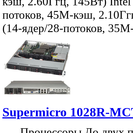
кэш, 2.60Ггц, 145Вт) Inte
потоков, 45M-кэш, 2.10Гг
(14-ядер/28-потоков, 35M
Supermicro 1028R-M
Процессоры До двух про