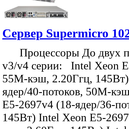
Сервер Supermicro 1
Процессоры До двух про
v3/v4 серии: Intel Xeon E
55M-кэш, 2.20Ггц, 145Вт) 
ядер/40-потоков, 50M-кэш,
E5-2697v4 (18-ядер/36-по
145Вт) Intel Xeon E5-269