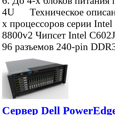
6. До 4-х блоков питания
4U Техническое описани
х процессоров серии Inte
8800v2 Чипсет Intel C602
96 разъемов 240-pin DDR
Сервер Dell PowerEdg